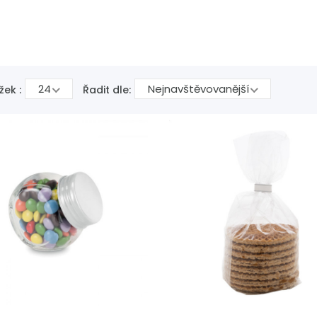
24
Nejnavštěvovanější
žek :
Řadit dle: