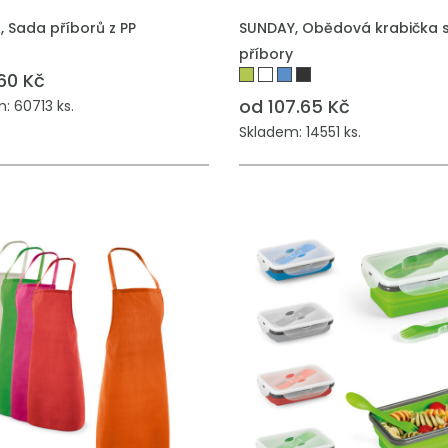
 Sada příborů z PP
SUNDAY, Obědová krabička 
příbory
60 Kč
od 107.65 Kč
: 60713 ks.
Skladem: 14551 ks.