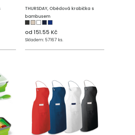
s
THURSDAY, Obědová krabička s
bambusem
od 151.55 Kč
Skladem: 57167 ks.