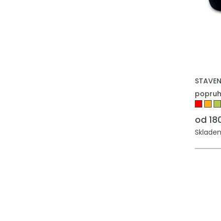
STAVEN
popruh
od 18
Skladem