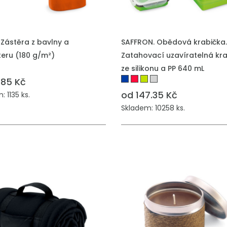
Zástěra z bavlny a
SAFFRON. Obědová krabička.
teru (180 g/m²)
Zatahovací uzavíratelná kr
ze silikonu a PP 640 mL
.85 Kč
od 147.35 Kč
 1135 ks.
Skladem: 10258 ks.