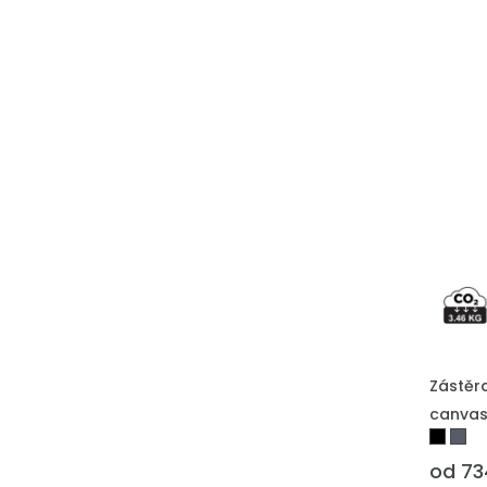
Zástěr
canva
od 73