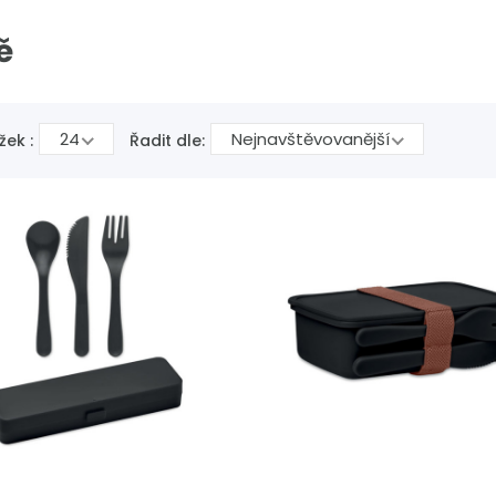
ě
24
Nejnavštěvovanější
žek :
Řadit dle: