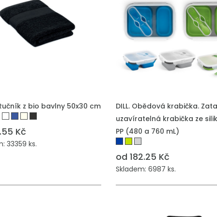
Ručník z bio bavlny 50x30 cm
DILL. Obědová krabička. Zat
uzavíratelná krabička ze sili
.55 Kč
PP (480 a 760 mL)
: 33359 ks.
od 182.25 Kč
Skladem: 6987 ks.