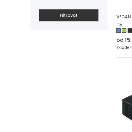
Filtrovat
VEGAN 
rty
od 15
Skladem: