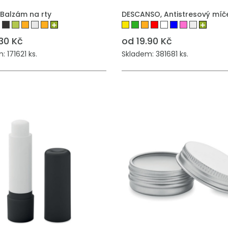
 Balzám na rty
DESCANSO, Antistresový míč
30 Kč
od 19.90 Kč
 171621 ks.
Skladem: 381681 ks.