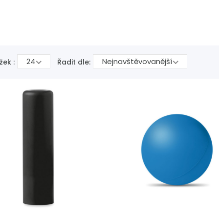
24
Nejnavštěvovanější
žek :
Řadit dle: