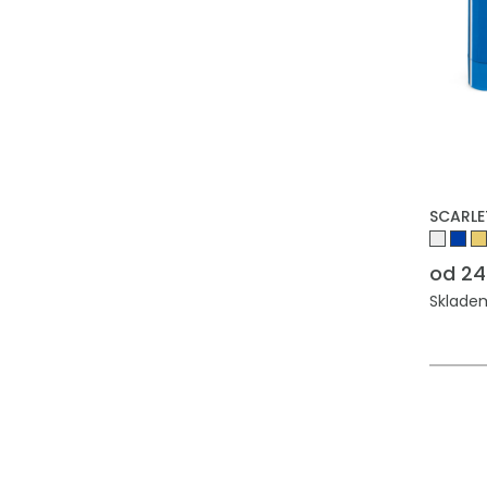
SCARLET
od 24
Skladem