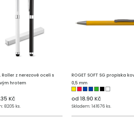
Roller z nerezové oceli s
ROGET SOFT SG propiska kov
vým hrotem
0,5 mm
.35 Kč
od 18.90 Kč
: 8205 ks.
Skladem: 141676 ks.