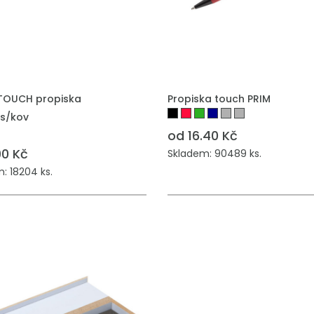
TOUCH propiska
Propiska touch PRIM
s/kov
od 16.40 Kč
90 Kč
Skladem: 90489 ks.
: 18204 ks.