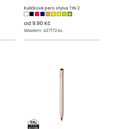
Kuličkové pero stylus TIN 2
od 9.90 Kč
Skladem: 437172 ks.