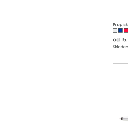
Propis
od 15
Skladem: