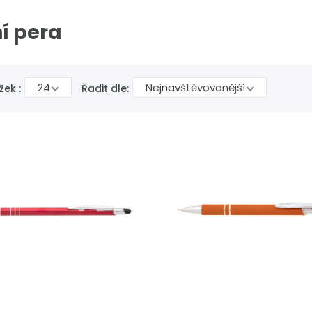
í pera
24
Nejnavštěvovanější
žek :
Řadit dle: