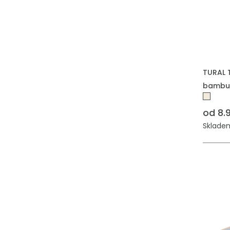
TURAL 
bambu
od 8.
Skladem