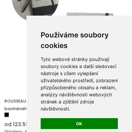
Používáme soubory
cookies
Tyto webové stránky používají
soubory cookies a další sledovací
nástroje s cílem vylepšení
uživatelského prostředí, zobrazení
přizpůsobeného obsahu a reklam,
analýzy návštěvnosti webových
ROUSSEAU. Poznámkový blok A5 ze slaměného vlákna a
stránek a zjištění zdroje
bavlněného plátna s linkovanými stránkami
návštěvnosti.
od 123.55 Kč
OK
Skladem: 4261 ks.