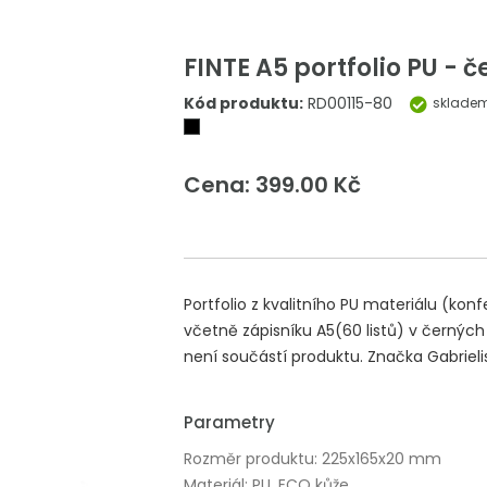
FINTE A5 portfolio PU - 
Kód produktu:
RD00115-80
sklade
Cena: 399.00 Kč
Portfolio z kvalitního PU materiálu (k
včetně zápisníku A5(60 listů) v černých
není součástí produktu. Značka Gabrieli
Parametry
Rozměr produktu: 225x165x20 mm
Materiál: PU, ECO kůže