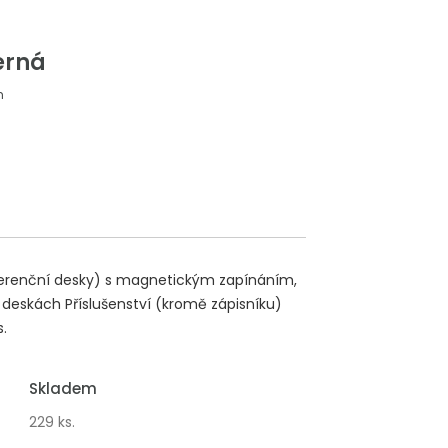
černá
m
onferenční desky) s magnetickým zapínáním,
 deskách Příslušenství (kromě zápisníku)
s.
Skladem
229 ks.