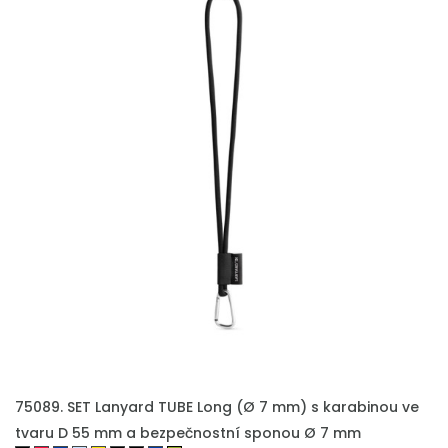
75089. SET Lanyard TUBE Long (Ø 7 mm) s karabinou ve
tvaru D 55 mm a bezpečnostní sponou Ø 7 mm