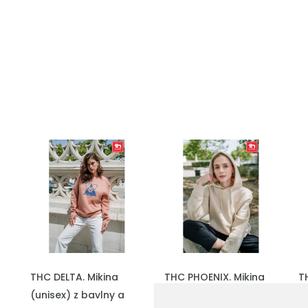
THC DELTA. Mikina
THC PHOENIX. Mikina
T
(unisex) z bavlny a
(unisex) s kapucí z
P