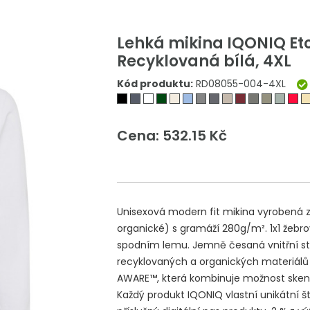
Lehká mikina IQONIQ Eto
Recyklovaná bílá, 4XL
Kód produktu:
RD08055-004-4XL
Cena: 532.15 Kč
Unisexová modern fit mikina vyrobená z
organické) s gramáží 280g/m². 1x1 žebr
spodním lemu. Jemně česaná vnitřní str
recyklovaných a organických materiálů 
AWARE™, která kombinuje možnost skeno
Každý produkt IQONIQ vlastní unikátní š