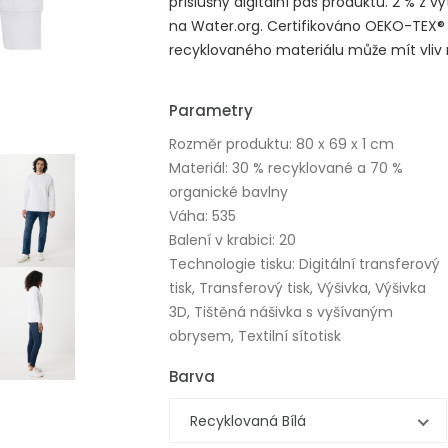
příslušný digitální pas produktu. 2 % z
na Water.org. Certifikováno OEKO-TEX
recyklovaného materiálu může mít vliv n
Parametry
Rozměr produktu: 80 x 69 x 1 cm
Materiál: 30 % recyklované a 70 %
organické bavlny
Váha: 535
Balení v krabici: 20
Technologie tisku: Digitální transferový
tisk, Transferový tisk, Výšivka, Výšivka
3D, Tištěná nášivka s vyšívaným
obrysem, Textilní sítotisk
Barva
Recyklovaná Bílá