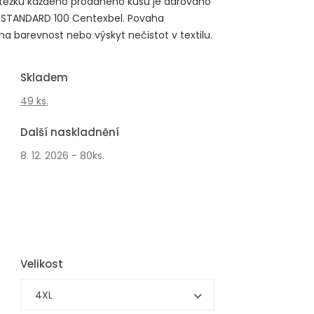
 výtěžku každého prodaného kusu je darováno
® STANDARD 100 Centexbel. Povaha
a barevnost nebo výskyt nečistot v textilu.
Skladem
49 ks.
Další naskladnění
8. 12. 2026 - 80ks.
Velikost
4XL