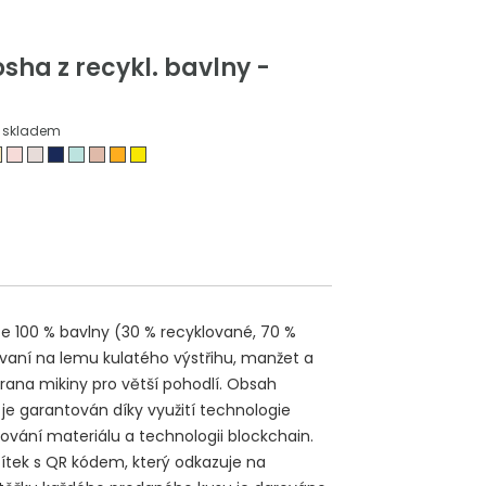
sha z recykl. bavlny -
skladem
e 100 % bavlny (30 % recyklované, 70 %
ovaní na lemu kulatého výstřihu, manžet a
ana mikiny pro větší pohodlí. Obsah
je garantován díky využití technologie
vání materiálu a technologii blockchain.
títek s QR kódem, který odkazuje na