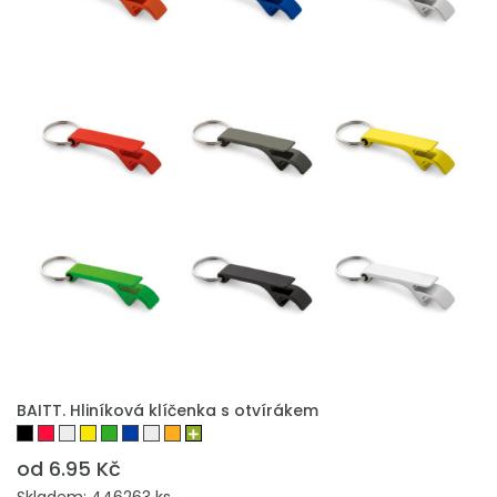
BAITT. Hliníková klíčenka s otvírákem
od 6.95 Kč