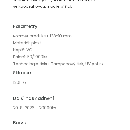
zdobeno oválným výřezem. Pero má náplň
velkoobsahovou, modře píšící.
Parametry
Rozměr produktu: 138x10 mm
Materiál: plast
Náplň: VO
Balení: 50/1000ks
Technologie tisku: Tamponový tisk, UV potisk
Skladem
13011 ks.
Další naskladnění
20. 8. 2026 - 20000ks.
Barva