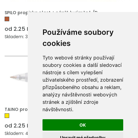
SPILO propiska plast + náplň k výměně /D
od 2.25 Kč
Používáme soubory
Skladem: 3000 ks.
cookies
Tyto webové stránky používají
soubory cookies a další sledovací
nástroje s cílem vylepšení
uživatelského prostředí, zobrazení
přizpůsobeného obsahu a reklam,
analýzy návštěvnosti webových
stránek a zjištění zdroje
návštěvnosti.
TAINO propiska plast + náplň k výměně /D
od 2.25 Kč
OK
Skladem: 4060 ks.
Upravit mé předvolby