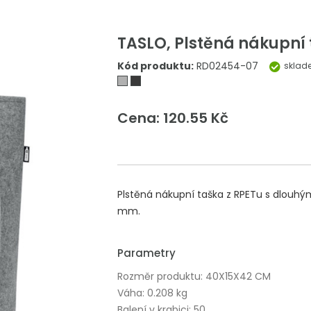
TASLO, Plstěná nákupní 
Kód produktu:
RD02454-07
sklad
Cena: 120.55 Kč
Plstěná nákupní taška z RPETu s dlouhým
mm.
Parametry
Rozměr produktu: 40X15X42 CM
Váha: 0.208 kg
Balení v krabici: 50