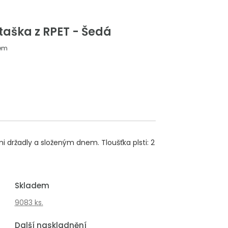
taška z RPET - Šedá
em
i držadly a složeným dnem. Tloušťka plsti: 2
Skladem
9083 ks.
Další naskladnění