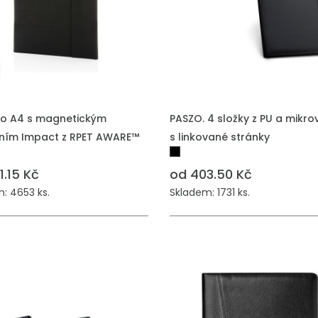
lio A4 s magnetickým
PASZO. 4 složky z PU a mikro
ním Impact z RPET AWARE™
s linkované stránky
1.15 Kč
od 403.50 Kč
: 4653 ks.
Skladem: 1731 ks.