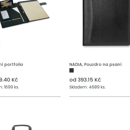
í portfolio
NADIA, Pouzdro na psaní
9.40 Kč
od 393.15 Kč
: 1699 ks.
Skladem: 4689 ks.