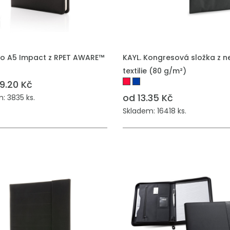
lio A5 Impact z RPET AWARE™
KAYL. Kongresová složka z n
textilie (80 g/m²)
9.20 Kč
od 13.35 Kč
: 3835 ks.
Skladem: 16418 ks.