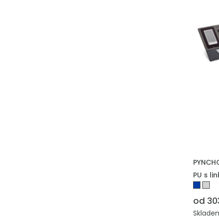
PYNCHON
PU s li
od 30
Skladem