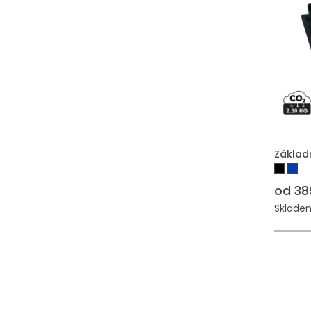
Základn
od 38
Skladem