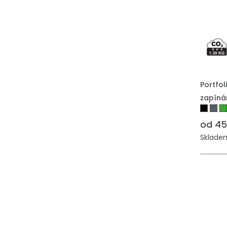
Portfo
zapíná
od 45
Skladem