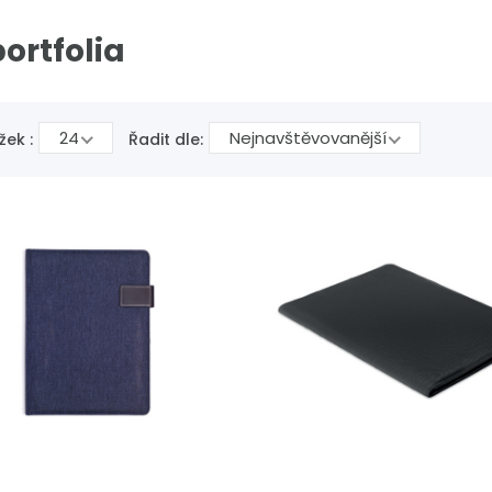
ortfolia
24
Nejnavštěvovanější
žek :
Řadit dle: