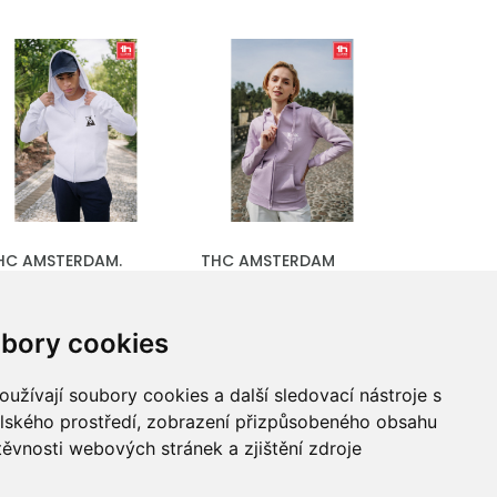
HC AMSTERDAM.
THC AMSTERDAM
ánská mikina z
WOMEN. Dámská
avlny a polyesteru
mikina z bavlny a
bory cookies
polyesteru
užívají soubory cookies a další sledovací nástroje s
d 722.85 Kč
elského prostředí, zobrazení přizpůsobeného obsahu
od 722.85 Kč
kladem: 38682 ks.
těvnosti webových stránek a zjištění zdroje
Skladem: 6188 ks.