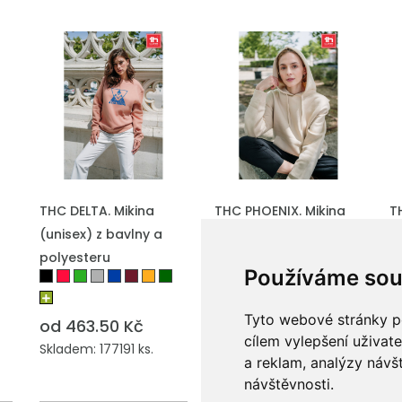
THC DELTA. Mikina
THC PHOENIX. Mikina
T
(unisex) z bavlny a
(unisex) s kapucí z
P
polyesteru
bavlny a polyesteru
b
Používáme sou
Tyto webové stránky po
od 463.50 Kč
od 537.75 Kč
o
cílem vylepšení uživat
Skladem: 177191 ks.
Skladem: 259597 ks.
S
a reklam, analýzy návš
návštěvnosti.