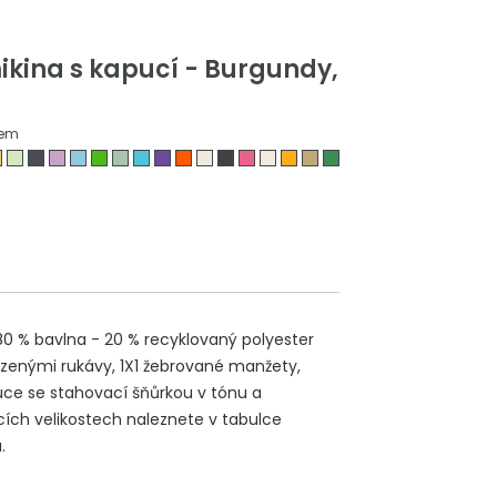
kina s kapucí - Burgundy,
dem
80 % bavlna - 20 % recyklovaný polyester
azenými rukávy, 1X1 žebrované manžety,
uce se stahovací šňůrkou v tónu a
ích velikostech naleznete v tabulce
.