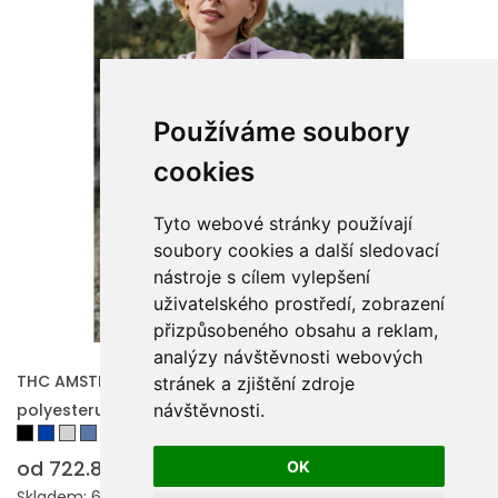
Používáme soubory
cookies
Tyto webové stránky používají
soubory cookies a další sledovací
nástroje s cílem vylepšení
uživatelského prostředí, zobrazení
přizpůsobeného obsahu a reklam,
analýzy návštěvnosti webových
THC AMSTERDAM WOMEN. Dámská mikina z bavlny a
stránek a zjištění zdroje
polyesteru
návštěvnosti.
od 722.85 Kč
OK
Skladem: 6189 ks.