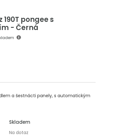
 z 190T pongee s
ím - Černá
skladem
dlem a šestnácti panely, s automatickým
Skladem
Na dotaz