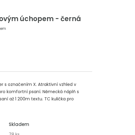
onovým úchopem - černá
dem
er s označením X. Atraktivní vzhled v
ro komfortní psaní. Německá náplň s
í až 1 200m textu. TC kulička pro
Skladem
78 ks.