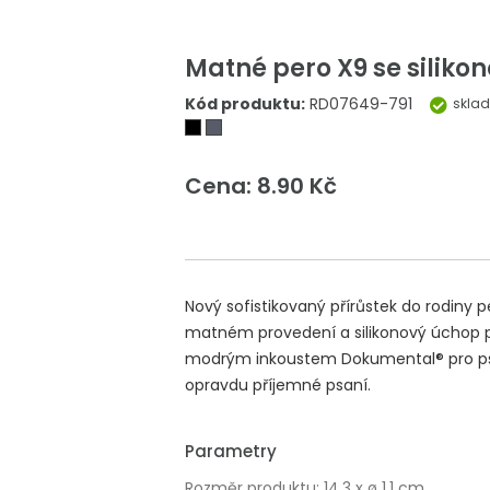
Matné pero X9 se silik
Kód produktu:
RD07649-791
skla
Cena: 8.90 Kč
Nový sofistikovaný přírůstek do rodiny p
matném provedení a silikonový úchop p
modrým inkoustem Dokumental® pro psan
opravdu příjemné psaní.
Parametry
Rozměr produktu: 14.3 x ø 1.1 cm