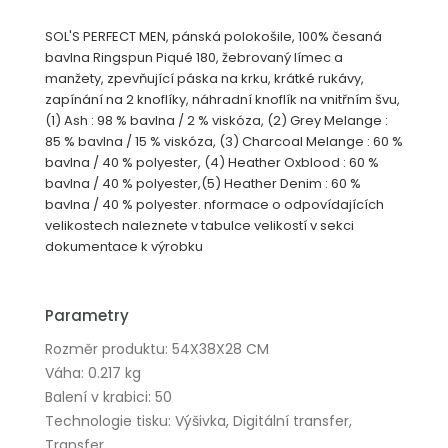
SOL'S PERFECT MEN, pánská polokošile, 100% česaná
bavlna Ringspun Piqué 180, žebrovaný límec a
manžety, zpevňující páska na krku, krátké rukávy,
zapínání na 2 knoflíky, náhradní knoflík na vnitřním švu,
(1) Ash : 98 % bavlna / 2 % viskóza, (2) Grey Melange :
85 % bavlna / 15 % viskóza, (3) Charcoal Melange : 60 %
bavlna / 40 % polyester, (4) Heather Oxblood : 60 %
bavlna / 40 % polyester,(5) Heather Denim : 60 %
bavlna / 40 % polyester. nformace o odpovídajících
velikostech naleznete v tabulce velikostí v sekci
dokumentace k výrobku
Parametry
Rozměr produktu: 54X38X28 CM
Váha: 0.217 kg
Balení v krabici: 50
Technologie tisku: Výšivka, Digitální transfer,
Transfer