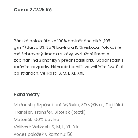
Cena: 272.25 Kč
Pánská polokošile ze 100% bavlněného piké (195
g/m²).Barva 83: 85 % bavlna a 15 % viskóza. Polokošile
má žebrovaný límec a rukávy, vyztužení límce a
zapínání na 3 knoflíky v přední části krku. Spodní část s
bočními rozparky. Náhradní konflík ve vnitřním švu. Šité
po stranách. Velikosti: S, M, L, XL, XXL
Parametry
Možnosti přizpůsobení: Výšivka, 3D výšivka, Digitální
Transfer, Transfer, Sítotisk (textil)
Materiál: 100% bavlna
Velikost: Velikosti: S, M, L, XL, XXL
Počet položek v kartonu: 50