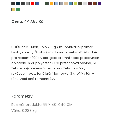
Cena: 447.55 Kč
SOL'S PRIME Men, Polo 200g / m², Vynikající poměr
kvality a ceny. Široká škála barev a velikostí. Vhodné
pro reklamní účely ale i jako firemní nebo pracovních
oblečení. 65% polyester, 35% prstencová bavlna, 1x1
žebrovaný pletený límec a manžety na krátkých
rukávech, vyztužená krční lemovka, 3 knoflíky tón v
tónu, zesílené ramenní švy.
Parametry
Rozměr produktu: 55 X 40 X 40 CM
Váha: 0.238 kg