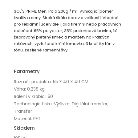
SOL'S PRIME Men, Polo 200g / m², Vynikající poměr
kvality a ceny. Široká škála barev a velikostí. Vhodné
pro reklamní účely ale i jako firemní nebo pracovních
oblečení. 65% polyester, 35% prstencová bavlna, 1x1
žebrovaný pletený límec a manžety na krátkých
rukávech, vyztužená krční lemovka, 3 knoflíky tón v
tónu, zesílené ramenní švy.
Parametry
Rozměr produktu: 55 X 40 X 40 CM
Váha: 0.238 kg
Balení v krabici: 50
Technologie tisku: Výšivka, Digitální transfer,
Transfer
Materiál: PET
Skladem