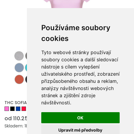
Používáme soubory
cookies
Tyto webové stránky používají
soubory cookies a další sledovací
nástroje s cílem vylepšení
uživatelského prostředí, zobrazení
přizpůsobeného obsahu a reklam,
analýzy návštěvnosti webových
stránek a zjištění zdroje
THC SOFIA. Dámské bavlněné tričko s páskem
návštěvnosti.
od 110.25 Kč
OK
Skladem: 181243 ks.
Upravit mé předvolby